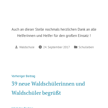
Auch an dieser Stelle nochmals herzlichen Dank an alle
Helferinnen und Helfer für den großen Einsatz !
Verfasst
Veröffentlicht
Waldschule
24. September 2017
Schulleben
von
in
Beitragsnavigation
Vorheriger
Vorheriger Beitrag
Beitrag:
39 neue Waldschülerinnen und
Waldschüler begrüßt
Nächster