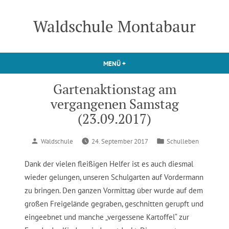
Zum
Inhalt
Waldschule Montabaur
springen
MENÜ
+
AUFGEKLAPPT
ZUGEKLAPPT
Gartenaktionstag am
vergangenen Samstag
(23.09.2017)
Verfasst
Veröffentlicht
Waldschule
24. September 2017
Schulleben
von
in
Dank der vielen fleißigen Helfer ist es auch diesmal
wieder gelungen, unseren Schulgarten auf Vordermann
zu bringen. Den ganzen Vormittag über wurde auf dem
großen Freigelände gegraben, geschnitten gerupft und
eingeebnet und manche „vergessene Kartoffel“ zur