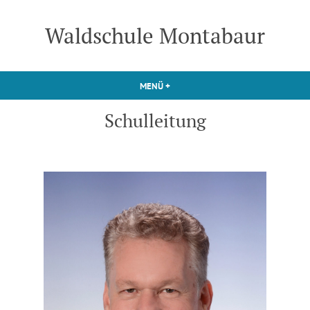
Zum
Inhalt
Waldschule Montabaur
springen
MENÜ
+
AUFGEKLAPPT
ZUGEKLAPPT
Schulleitung