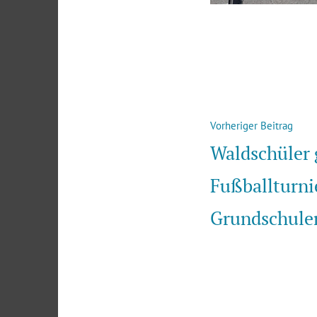
Beitragsna
Vorh
Vorheriger Beitrag
Beit
Waldschüler
Fußballturni
Grundschule