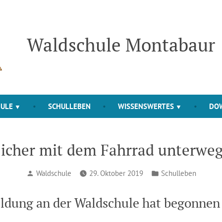
Waldschule Montabaur
HULE
SCHULLEBEN
WISSENSWERTES
DO
icher mit dem Fahrrad unterwe
Verfasst
Veröffentlicht
Waldschule
29. Oktober 2019
Schulleben
von
in
ldung an der Waldschule hat begonnen