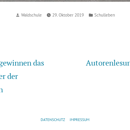
Verfasst
Veröffentlicht
Waldschule
29. Oktober 2019
Schulleben
von
in
vigation
eriger
rag:
 gewinnen das
Autorenlesun
er der
n
DATENSCHUTZ
IMPRESSUM