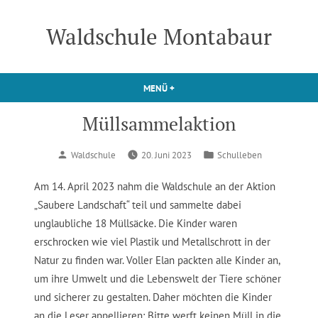
Zum
Inhalt
Waldschule Montabaur
springen
MENÜ
+
AUFGEKLAPPT
ZUGEKLAPPT
Müllsammelaktion
Verfasst
Veröffentlicht
Waldschule
20. Juni 2023
Schulleben
von
in
Am 14. April 2023 nahm die Waldschule an der Aktion
„Saubere Landschaft“ teil und sammelte dabei
unglaubliche 18 Müllsäcke. Die Kinder waren
erschrocken wie viel Plastik und Metallschrott in der
Natur zu finden war. Voller Elan packten alle Kinder an,
um ihre Umwelt und die Lebenswelt der Tiere schöner
und sicherer zu gestalten. Daher möchten die Kinder
an die Leser appellieren: Bitte werft keinen Müll in die