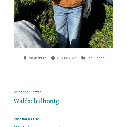
Verfasst
Veröffentlicht
Waldschule
20. Juni 2023
Schulleben
von
in
Beitragsnavigation
Vorheriger
Vorheriger Beitrag
Beitrag:
Waldschulhonig
Nächster
Nächster Beitrag
Beitrag: