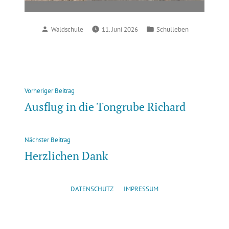
Verfasst
Veröffentlicht
Waldschule
11. Juni 2026
Schulleben
von
in
Beitragsnavigation
Vorheriger
Vorheriger Beitrag
Beitrag:
Ausflug in die Tongrube Richard
Nächster
Nächster Beitrag
Beitrag:
Herzlichen Dank
DATENSCHUTZ
IMPRESSUM