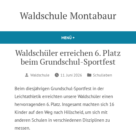
Zum
Inhalt
Waldschule Montabaur
springen
MENÜ
+
AUFGEKLAPPT
ZUGEKLAPPT
Waldschüler erreichen 6. Platz
beim Grundschul-Sportfest
Verfasst
Veröffentlicht
Waldschule
11. Juni 2026
Schulleben
von
in
Beim diesjährigen Grundschul-Sportfest in der
Leichtathletik erreichten unsere Waldschüler einen
hervorragenden 6. Platz. Insgesamt machten sich 16
Kinder auf den Weg nach Hillscheid, um sich mit
anderen Schulen in verschiedenen Disziplinen zu
messen.