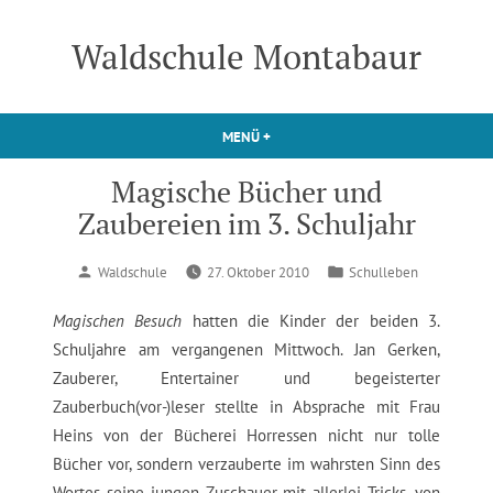
Zum
Inhalt
Waldschule Montabaur
springen
MENÜ
+
AUFGEKLAPPT
ZUGEKLAPPT
Magische Bücher und
Zaubereien im 3. Schuljahr
Verfasst
Veröffentlicht
Waldschule
27. Oktober 2010
Schulleben
von
in
Magischen Besuch
hatten die Kinder der beiden 3.
Schuljahre am vergangenen Mittwoch. Jan Gerken,
Zauberer, Entertainer und begeisterter
Zauberbuch(vor-)leser stellte in Absprache mit Frau
Heins von der Bücherei Horressen nicht nur tolle
Bücher vor, sondern verzauberte im wahrsten Sinn des
Wortes seine jungen Zuschauer mit allerlei Tricks, von