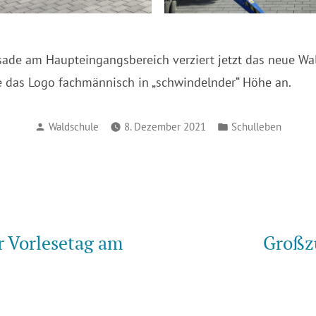
ade am Haupteingangsbereich verziert jetzt das neue Wal
e das Logo fachmännisch in „schwindelnder“ Höhe an.
Verfasst
Veröffentlicht
Waldschule
8. Dezember 2021
Schulleben
von
in
vigation
eriger
rag:
 Vorlesetag am
Großz