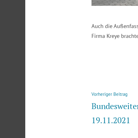
Auch die Außenfass
Firma Kreye bracht
Beitragsna
Vorh
Vorheriger Beitrag
Beit
Bundesweiter
19.11.2021