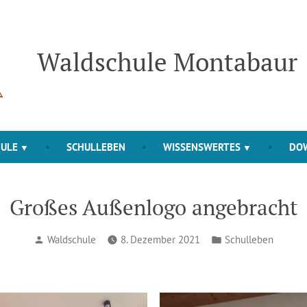
Waldschule Montabaur
HULE
SCHULLEBEN
WISSENSWERTES
DO
Großes Außenlogo angebracht
Verfasst
Veröffentlicht
Waldschule
8. Dezember 2021
Schulleben
von
in