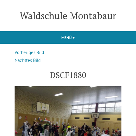
Zum
Inhalt
Waldschule Montabaur
springen
MENÜ
+
AUFGEKLAPPT
ZUGEKLAPPT
Vorheriges Bild
Nächstes Bild
DSCF1880