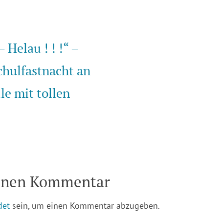
vigation
 Helau ! ! !“ –
hulfastnacht an
le mit tollen
einen Kommentar
det
sein, um einen Kommentar abzugeben.