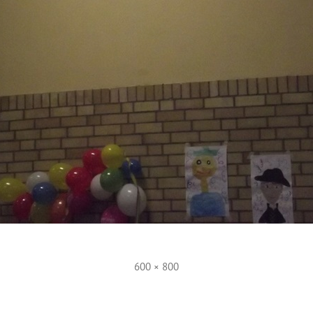
Volle
600 × 800
Größe