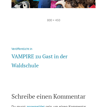
Volle
800 × 450
Größe
Beitragsnavigation
Veröffentlicht in
VAMPIRE zu Gast in der
Waldschule
Schreibe einen Kommentar
Du musst
angemeldet
sein, um einen Kommentar