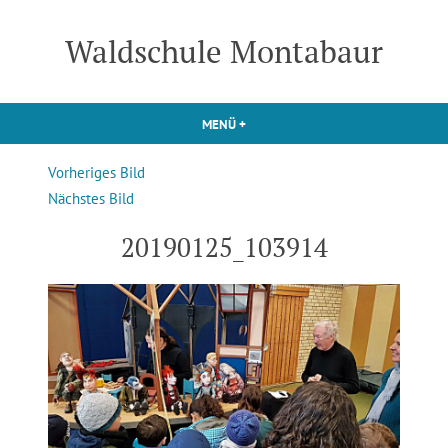
Zum
Inhalt
Waldschule Montabaur
springen
MENÜ
+
AUFGEKLAPPT
ZUGEKLAPPT
Vorheriges Bild
Nächstes Bild
20190125_103914