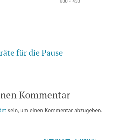
Volle
800 × 450
Größe
vigation
räte für die Pause
einen Kommentar
det
sein, um einen Kommentar abzugeben.