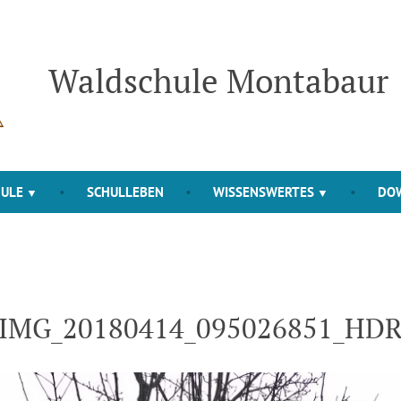
Waldschule Montabaur
HULE
SCHULLEBEN
WISSENSWERTES
DO
IMG_20180414_095026851_HD