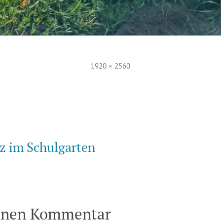
Volle
1920 × 2560
Größe
vigation
z im Schulgarten
einen Kommentar